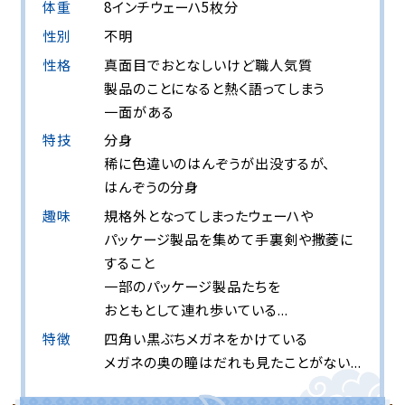
体重
8インチウェーハ5枚分
性別
不明
性格
真面目でおとなしいけど職人気質
製品のことになると熱く語ってしまう
一面がある
特技
分身
稀に色違いのはんぞうが出没するが、
はんぞうの分身
趣味
規格外となってしまったウェーハや
パッケージ製品を
集めて手裏剣や撒菱に
すること
一部のパッケージ製品たちを
おともとして連れ歩いている...
特徴
四角い黒ぶちメガネをかけている
メガネの奥の瞳はだれも見たことがない...