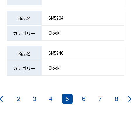
SM5734
Clock
SM5740
Clock
2
3
4
5
6
7
8