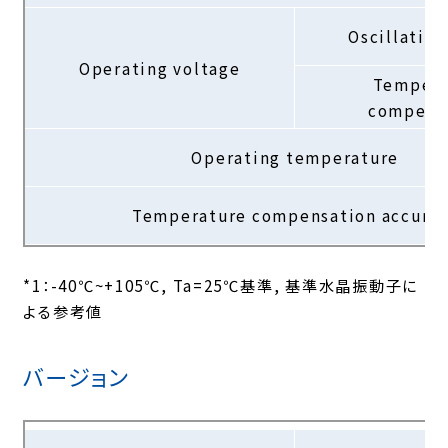
Oscillatio
Operating voltage
Tempera
compens
Operating temperature
Temperature compensation accura
*1：-40℃~+105℃, Ta=25℃基準, 基準水晶振動子に
よる参考値
バージョン