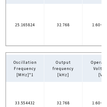
25.165824
32.768
1.60~3.
Oscillation
Output
Operat
Frequency
frequency
Volta
[MHz]*1
[kHz]
[V]
33.554432
32.768
1.60~3.