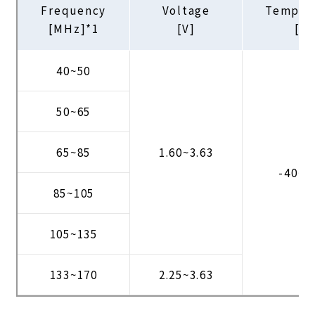
Frequency
Voltage
Temper
[MHz]*1
[V]
[℃
40~50
50~65
65~85
1.60~3.63
-40~+
85~105
105~135
133~170
2.25~3.63