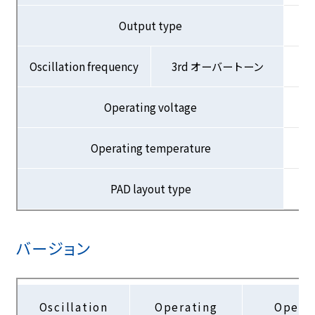
Output type
Oscillation frequency
3rd オーバートーン
Operating voltage
Operating temperature
PAD layout type
バージョン
Oscillation
Operating
Opera