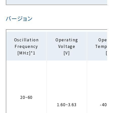
バージョン
Oscillation
Operating
Opera
Frequency
Voltage
Temper
[MHz]*1
[V]
[℃
20~60
1.60~3.63
-40~+